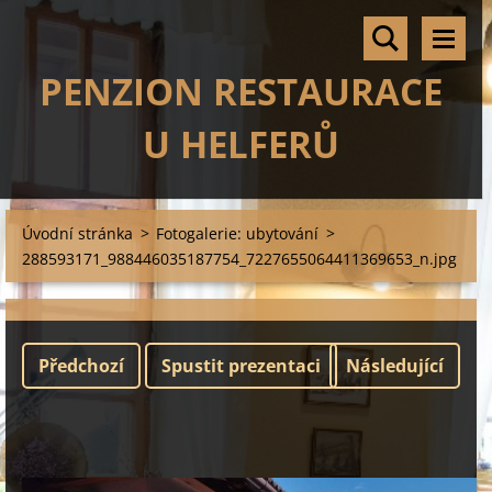
PENZION RESTAURACE
U HELFERŮ
Úvodní stránka
>
Fotogalerie: ubytování
>
288593171_988446035187754_7227655064411369653_n.jpg
Předchozí
Spustit prezentaci
Následující