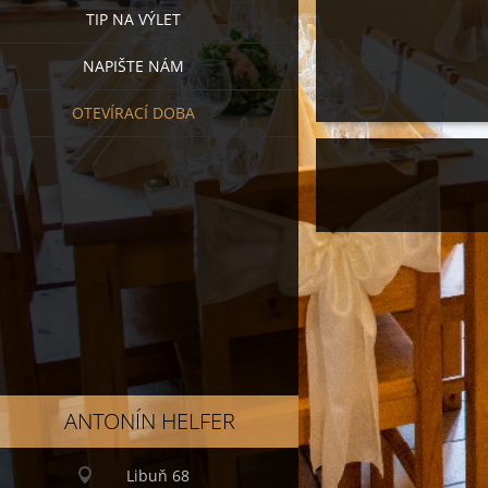
TIP NA VÝLET
NAPIŠTE NÁM
OTEVÍRACÍ DOBA
ANTONÍN HELFER
Libuň 68