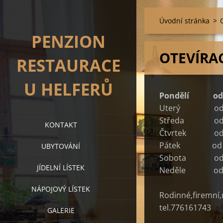
Úvodní stránka
>
PENZION
OTEVÍRA
RESTAURACE
U HELFERŮ
Pondělí od 1
Uterý od 
Středa
od
KONTAKT
Čtvrtek
od
Pátek
od
UBYTOVÁNÍ
Sobota
od
JÍDELNÍ LÍSTEK
Neděle od
NÁPOJOVÝ LÍSTEK
Rodinné,firemní,
tel.776161743
GALERIE