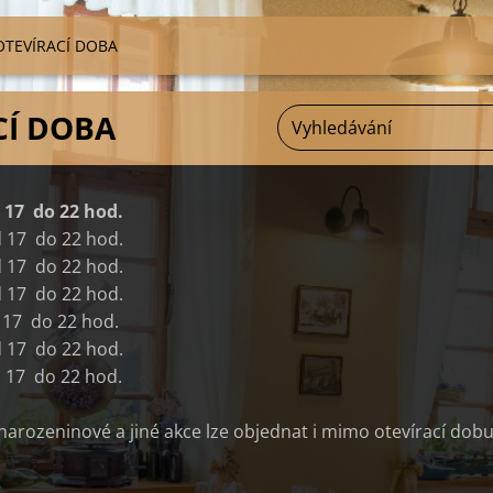
OTEVÍRACÍ DOBA
CÍ DOBA
7 do 22 hod.
17
do 22 hod.
 17
do 22 hod.
 17
do 22 hod.
 17
do 22 hod.
 17
do 22 hod.
 17
do 22 hod.
narozeninové a jiné akce lze objednat i mimo otevírací dob