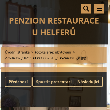
PENZION RESTAURACE
U HELFERŮ
Úvodní stránka
>
Fotogalerie: ubytování
>
27604082_10211303893332615_1352440816_o.jpg
Předchozí
Spustit prezentaci
Následující