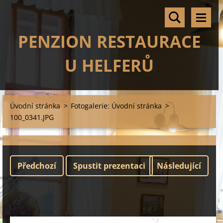
PENZION RESTAURACE
U HELFERŮ
Úvodní stránka
>
Fotogalerie: Úvodní stránka
>
100_0341.JPG
Předchozí
Spustit prezentaci
Následující